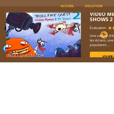
ACCUEIL
SOLUTION
VIDEO M
SHOWS 2
Évaluation
s
Une variété d'é
ntes
les écrans, un
populaires ...
JOUER