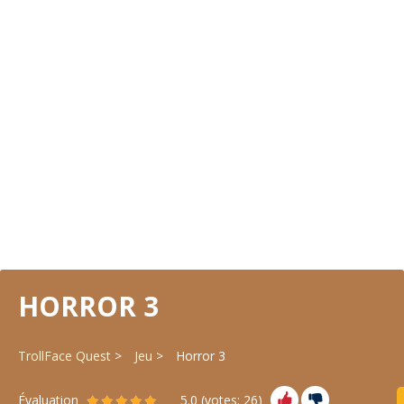
HORROR 3
TrollFace Quest
Jeu
Horror 3
Évaluation
5.0
(votes:
26
)