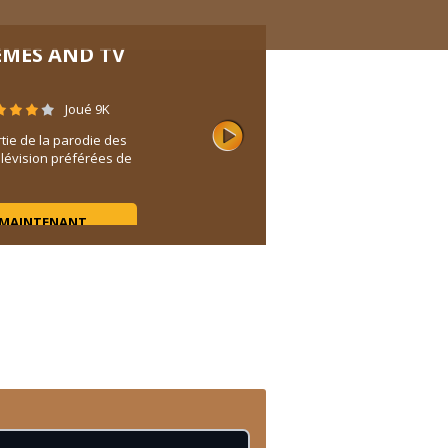
EMES AND TV
Joué 9K
tie de la parodie des
lévision préférées de
 MAINTENANT