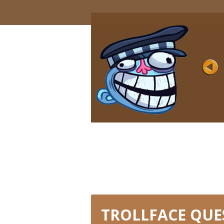
HORROR
Évaluation
Joué 10K
Les films d'horreur provoquent la peur e
l'excitation pour beaucoup, mais pas dan
jeu ...
JOUER MAINTENANT
TROLLFACE QUE