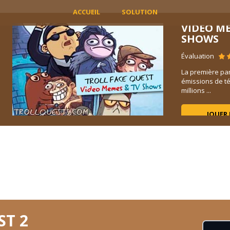
ACCUEIL
SOLUTION
VIDEO M
SHOWS
Évaluation
t
La première par
s le
émissions de té
millions ...
JOUER
ST 2