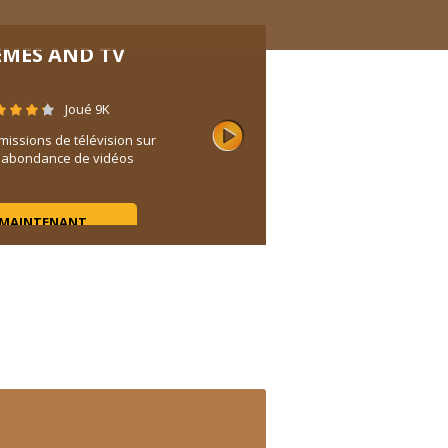
EMES AND TV
Joué 9K
missions de télévision sur
e abondance de vidéos
 MAINTENANT