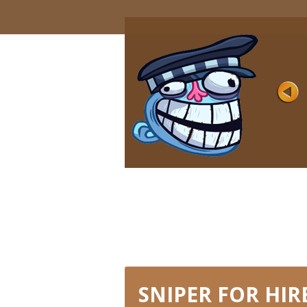
VIDEO MEMES AND TV
SHOWS
Évaluation
Joué 9K
La première partie de la parodie des
émissions de télévision préférées de
millions ...
JOUER MAINTENANT
SNIPER FOR HIR