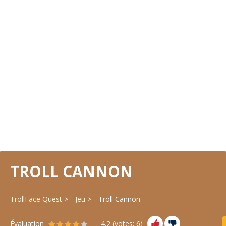
TROLL CANNON
TrollFace Quest
Jeu
Troll Cannon
Évaluation
4.2
(votes:
6
)