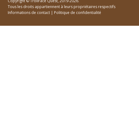
Copyright ©
TrollFace Quest
, 2019-2026.
Tous les droits appartiennent à leurs propriétaires respectifs
Informations de contact
|
Politique de confidentialité