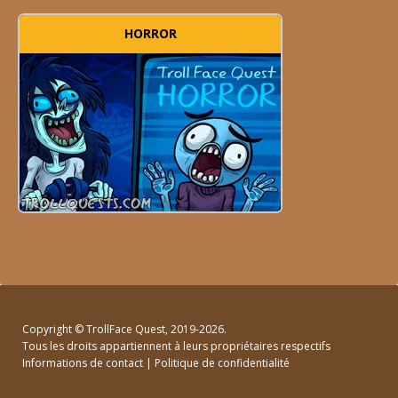
HORROR
Copyright ©
TrollFace Quest
, 2019-2026.
Tous les droits appartiennent à leurs propriétaires respectifs
Informations de contact
|
Politique de confidentialité