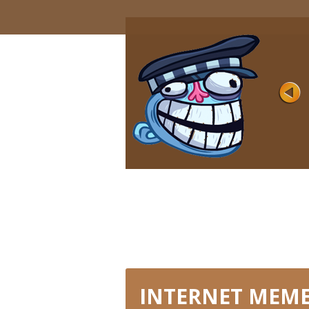
VIDEO MEMES AND TV
SHOWS 2
Évaluation
Joué 9K
Une variété d'émissions de télévision su
les écrans, une abondance de vidéos
populaires ...
JOUER MAINTENANT
INTERNET MEM