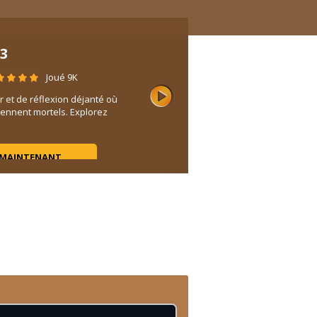
3
Joué 9K
r et de réflexion déjanté où
ennent mortels. Explorez
 MAINTENANT