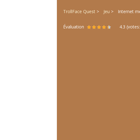
TrollFace Quest
Jeu
Internet 
Évaluation
4.3
(votes