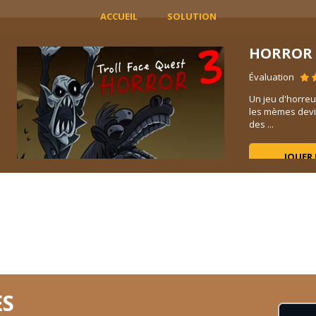
ACCUEIL
SOLUTION
HORROR 
Évaluation
r
Un jeu d'horreu
les mèmes devi
des ...
JOUER
ES